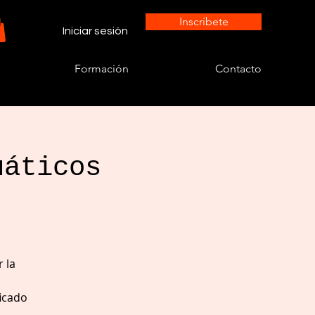
Inscríbete
Iniciar sesión
Formación
Contacto
uáticos
 la
icado