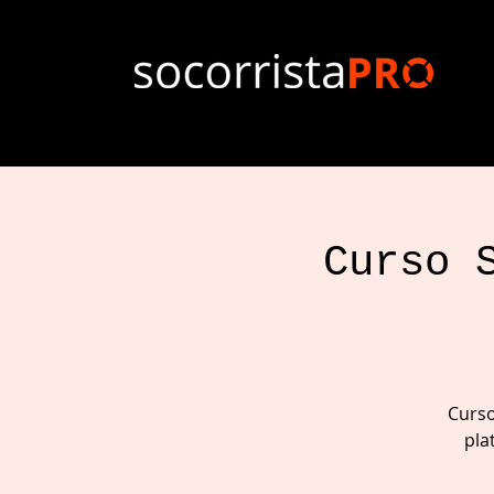
Curso 
Curso
pla