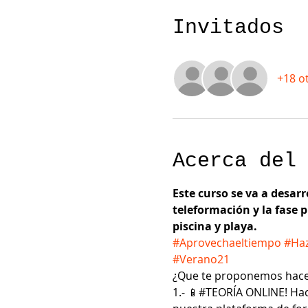
Invitados
+18 o
Acerca del
Este curso se va a desar
teleformación y la fase 
piscina y playa.
#Aprovechaeltiempo
#Haz
#Verano21
¿Que te proponemos hace
1.- 📱#TEORÍA ONLINE! Hac