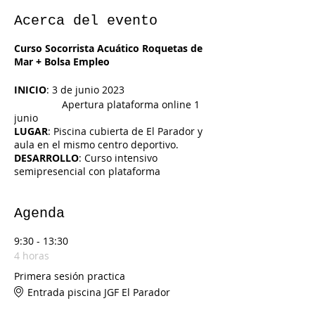
Acerca del evento
Curso Socorrista Acuático Roquetas de
Mar + Bolsa Empleo
INICIO
: 3 de junio 2023
Apertura plataforma online 1
junio
LUGAR
: Piscina cubierta de El Parador y
aula en el mismo centro deportivo.
DESARROLLO
: Curso intensivo
semipresencial con plataforma
Teleformación, vídeo clases, tareas y
tutorías online. Practicas en piscina y de
primeros auxilios en aula los días 3, 10 y
Agenda
17 junio 2023
9:30 - 13:30
Curso con diploma oficial de la Real
4 horas
Federación Española de Salvamento y
Primera sesión practica
Socorrismo integrada en el Consejo
Entrada piscina JGF El Parador
Superior de Deportes y reconocimiento
internacional, incluido en curso el