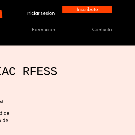
Inscríbete
Iniciar sesión
Formación
Contacto
IAC RFESS
ía
ad de
o de