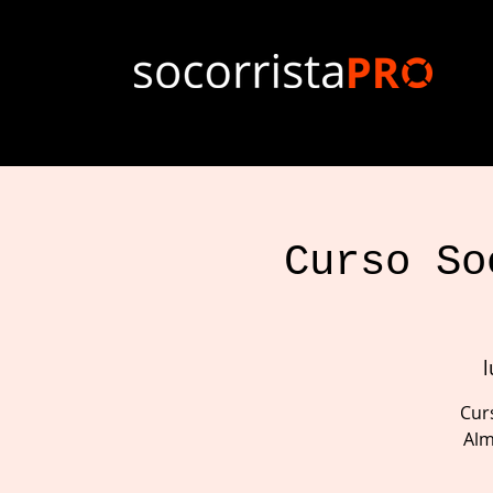
Curso So
l
Curs
Alm