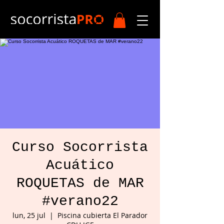
Curso Socorrista
Acuático
ROQUETAS de MAR
#verano22
lun, 25 jul
  |  
Piscina cubierta El Parador