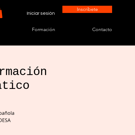
Inscríbete
Iniciar sesión
Formación
Contacto
rmación
ático
spañola
 DESA