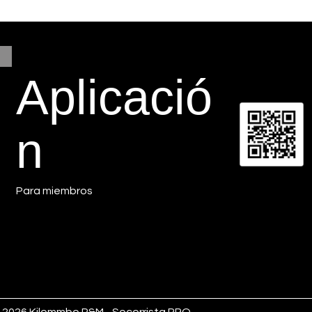
Aplicació
n
Para miembros