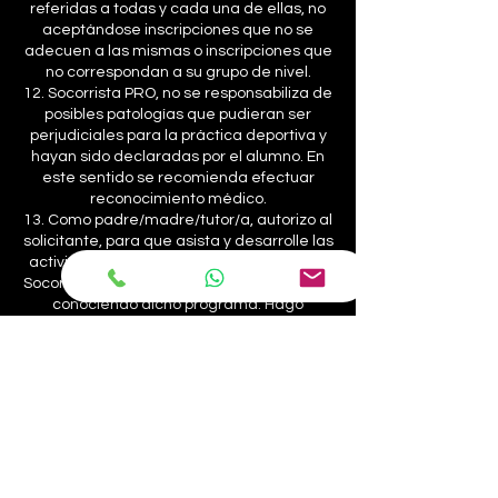
referidas a todas y cada una de ellas, no
aceptándose inscripciones que no se
adecuen a las mismas o inscripciones que
no correspondan a su grupo de nivel.
12. Socorrista PRO, no se responsabiliza de
posibles patologías que pudieran ser
perjudiciales para la práctica deportiva y
hayan sido declaradas por el alumno. En
este sentido se recomienda efectuar
reconocimiento médico.
13. Como padre/madre/tutor/a, autorizo al
solicitante, para que asista y desarrolle las
actividades de los cursos de natación de
Socorrista PRO en las fechas consignadas,
conociendo dicho programa. Hago
extensible esta autorización al personal
afecto al programa de cursos de
Socorrista PRO y a la instalación para
atención médica necesaria con razón de
urgencia y sin que hubiera sido posible el
contacto con la familia. Así mismo declaro
que el participante aquí inscrito no padece
enfermedad infectocontagiosa ni
cualquier enfermedad o patología que le