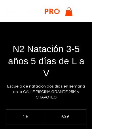
N2 Natación 3-5
años 5 días de L a
V
Escuela de natación dos días en semana
en la CALLE PISCINA GRANDE 25M y
CHAPOTEO
60
euros
1 h
1
60 €