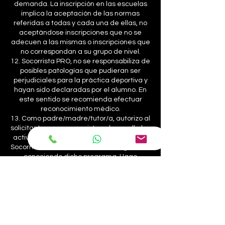
demanda. La inscripción en las escuelas
implica la aceptación de las normas
referidas a todas y cada una de ellas, no
aceptándose inscripciones que no se
adecuen a las mismas o inscripciones que
no correspondan a su grupo de nivel.
12. Socorrista PRO, no se responsabiliza de
posibles patologías que pudieran ser
perjudiciales para la práctica deportiva y
hayan sido declaradas por el alumno. En
este sentido se recomienda efectuar
reconocimiento médico.
13. Como padre/madre/tutor/a, autorizo al
solicitante, para que asista y desarrolle las
actividades de los cursos de natación de
Socorrista PRO en las fechas consignadas,
conociendo dicho programa. Hago
extensible esta autorización al personal
afecto al programa de cursos de
Socorrista PRO y a la instalación para
atención médica necesaria con razón de
urgencia y sin que hubiera sido posible el
contacto con la familia. Así mismo declaro
que el participante aquí inscrito no padece