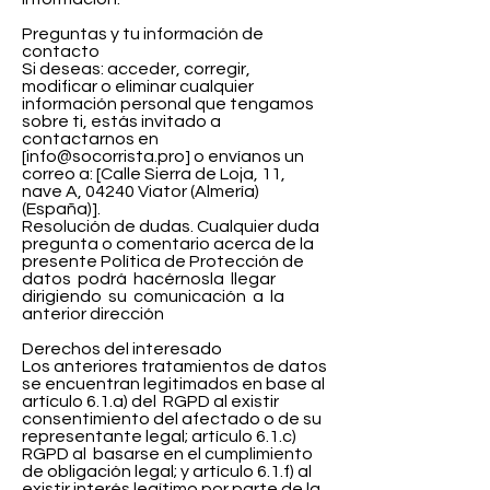
Preguntas y tu información de
contacto
Si deseas: acceder, corregir,
modificar o eliminar cualquier
información personal que tengamos
sobre ti, estás invitado a
contactarnos en
[
info@socorrista.pro
] o envíanos un
correo a: [Calle Sierra de Loja, 11,
nave A, 04240 Viator (Almería)
(España)].
Resolución de dudas. Cualquier duda
pregunta o comentario acerca de la
presente Política de Protección de
datos podrá hacérnosla llegar
dirigiendo su comunicación a la
anterior dirección
​Derechos del interesado
Los anteriores tratamientos de datos
se encuentran legitimados en base al
artículo 6.1.a) del RGPD al existir
consentimiento del afectado o de su
representante legal; artículo 6.1.c)
RGPD al basarse en el cumplimiento
de obligación legal; y artículo 6.1.f) al
existir interés legítimo por parte de la