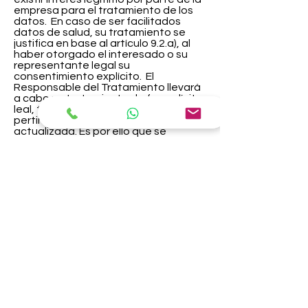
empresa para el tratamiento de los
datos. En caso de ser facilitados
datos de salud, su tratamiento se
justifica en base al artículo 9.2.a), al
haber otorgado el interesado o su
representante legal su
consentimiento explícito. El
Responsable del Tratamiento llevará
a cabo un tratamiento de forma lícita,
leal, transparente, adecuada,
pertinente, limitada, exacta y
actualizada. Es por ello que se
garantiza la seguridad de los datos
mediante la adopción de medidas
técnicas y organizativas que
permitan la integridad de los mismos
y el ejercicio de los derechos que
asisten a los interesados. En este
sentido, los interesados podrán
ejercitar los derechos de acceso,
rectificación, limitación de
tratamiento, supresión, portabilidad
y oposición al tratamiento de sus
datos de carácter personal, así
como al consentimiento prestado
para el tratamiento de los mismos,
dirigiendo su petición a la dirección
postal indicada más arriba o al