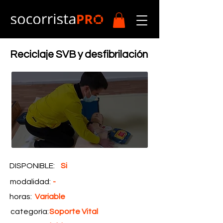
Reciclaje SVB y desfibrilación
DISPONIBLE:
Si
modalidad:
-
horas:
Variable
categoría:
Soporte Vital